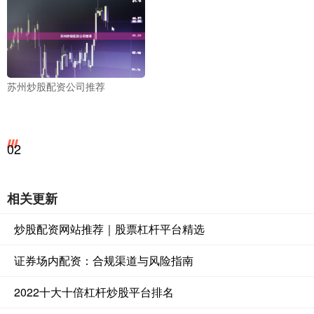
苏州炒股配资公司推荐
02
相关更新
炒股配资网站推荐｜股票杠杆平台精选
证券场内配资：合规渠道与风险指南
2022十大十倍杠杆炒股平台排名