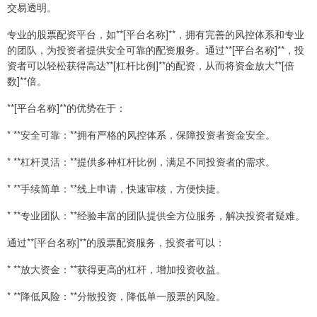
交易透明。
专业的股票配资平台，如**[平台名称]**，拥有完善的风控体系和专业
的团队，为投资者提供安全可靠的配资服务。通过**[平台名称]**，投
资者可以轻松获得高达**[杠杆比例]**的配资，从而将资金放大**[倍
数]**倍。
**[平台名称]**的优势在于：
* **安全可靠：**拥有严格的风控体系，保障投资者资金安全。
* **杠杆灵活：**提供多种杠杆比例，满足不同投资者的需求。
* **手续简单：**线上申请，快速审核，方便快捷。
* **专业团队：**经验丰富的团队提供全方位服务，解决投资者疑难。
通过**[平台名称]**的股票配资服务，投资者可以：
* **放大资金：**获得更高的杠杆，增加投资收益。
* **降低风险：**分散投资，降低单一股票的风险。