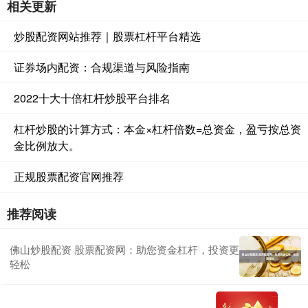
相关更新
炒股配资网站推荐｜股票杠杆平台精选
证券场内配资：合规渠道与风险指南
2022十大十倍杠杆炒股平台排名
杠杆炒股的计算方式：本金×杠杆倍数=总资金，盈亏按总资
金比例放大。
正规股票配资官网推荐
推荐阅读
佛山炒股配资 股票配资网：助您资金杠杆，投资更
轻松