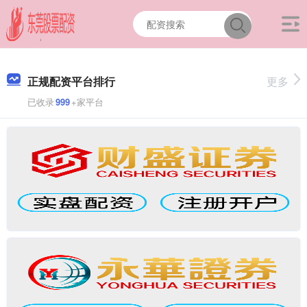
正规配资平台排行
更多
已收录
999
+家平台