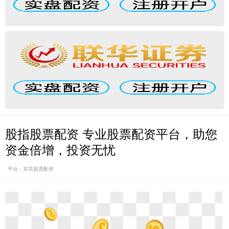
股指股票配资 专业股票配资平台，助您
资金倍增，投资无忧
平台：东莞股票配资