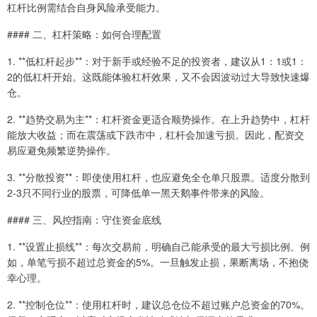
杠杆比例需结合自身风险承受能力。
#### 二、杠杆策略：如何合理配置
1. **低杠杆起步**：对于新手或经验不足的投资者，建议从1：1或1：
2的低杠杆开始。这既能体验杠杆效果，又不会因波动过大导致快速爆
仓。
2. **趋势交易为主**：杠杆资金更适合顺势操作。在上升趋势中，杠杆
能放大收益；而在震荡或下跌市中，杠杆会加速亏损。因此，配资交
易应避免频繁逆势操作。
3. **分散投资**：即使使用杠杆，也应避免全仓单只股票。适度分散到
2-3只不同行业的股票，可降低单一黑天鹅事件带来的风险。
#### 三、风控指南：守住资金底线
1. **设置止损线**：每次交易前，明确自己能承受的最大亏损比例。例
如，单笔亏损不超过总资金的5%。一旦触发止损，果断离场，不抱侥
幸心理。
2. **控制仓位**：使用杠杆时，建议总仓位不超过账户总资金的70%。