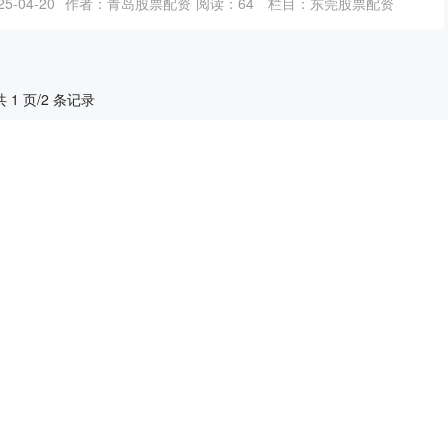
5-04-20
作者：青岛股票配资
阅读：
64
栏目：
东莞股票配资
共 1 页/2 条记录