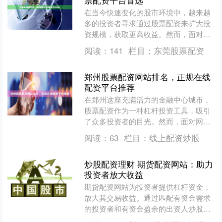
票配资平台首选
在当今快速变化的股市环境中，越来越
多的投资者寻求通过股票配资来扩大投
资规模，获取更高收益。然而，面对网
络上琳琅满目的配资平台，如何选择一
阅读：
141
栏目：
东莞股票配资
个安全正规的实盘配资网站....
郑州股票配资网站排名，正规在线
配资平台推荐
在郑州这座充满活力的金融中心城市，
股票配资作为一种杠杆投资工具，吸引
了众多投资者的目光。然而，面对网络
上琳琅满目的配资平台，如何选择安
阅读：
63
栏目：
线上配资炒股
全、正规的在线配资服务，成....
炒股配资理财 期货配资网站：助力
投资者放大收益
期货配资网站为投资者提供杠杆资金，
放大其交易收益。通过匹配有资金需求
的投资者和有资金盈余的出资人炒股配
资理财，这些网站使投资者能够以较小