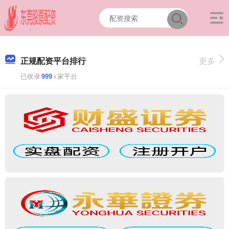
正规配资平台排行
更多
已收录
999
+家平台