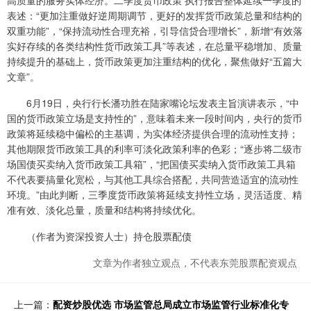
高质量的服务实体经济。二季度货币政策 执行报告整体延续一季度的
表述：“更加注重做好逆周期调节，更好的发挥货币政策总量和结构的
双重功能”，“保持流动性合理充裕，引导信贷合理增长”，新增“有效落
实好存续的各类结构性货币政策工具”等表述，在总量平稳增加、质量
持续提升的基础上，货币政策更加注重结构的优化，聚焦做好“五篇大
文章”。
6月19日，央行行长潘功胜在陆家嘴论坛发表主旨演讲表示，“中
国的货币政策立场是支持性的”，意味着未来一段时间内，央行的货币
政策将延续稳中偏松的主基调，为实体经济提供合理的流动性支持；
其他期限货币政策工具的利率可淡化政策利率的色彩；“逐步将二级市
场国债买卖纳入货币政策工具箱”，“把国债买卖纳入货币政策工具箱
不代表要搞量化宽松，与其他工具综合搭配，共同营造适宜的流动性
环境。”由此判断，三季度货币政策将延续支持性立场，灵活适度、精
准有效、淡化总量，质量和结构将持续优化。
（作者为资深投资人士）持仓股票配债
文章为作者独立观点，不代表东莞股票配资观点
上一篇：
配资炒股优选 市场监管总局成立市场监管行业标准化专