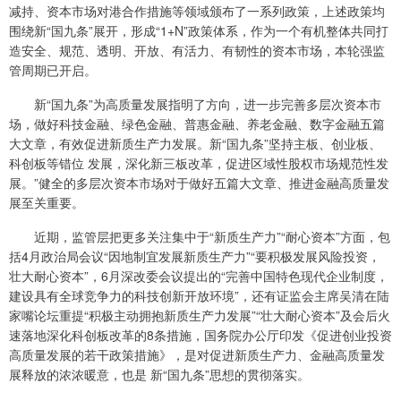
减持、资本市场对港合作措施等领域颁布了一系列政策，上述政策均
围绕新“国九条”展开，形成“1+N”政策体系，作为一个有机整体共同打
造安全、规范、透明、开放、有活力、有韧性的资本市场，本轮强监
管周期已开启。
新“国九条”为高质量发展指明了方向，进一步完善多层次资本市
场，做好科技金融、绿色金融、普惠金融、养老金融、数字金融五篇
大文章，有效促进新质生产力发展。新“国九条”坚持主板、创业板、
科创板等错位 发展，深化新三板改革，促进区域性股权市场规范性发
展。”健全的多层次资本市场对于做好五篇大文章、推进金融高质量发
展至关重要。
近期，监管层把更多关注集中于“新质生产力”“耐心资本”方面，包
括4月政治局会议“因地制宜发展新质生产力”“要积极发展风险投资，
壮大耐心资本”，6月深改委会议提出的“完善中国特色现代企业制度，
建设具有全球竞争力的科技创新开放环境”，还有证监会主席吴清在陆
家嘴论坛重提“积极主动拥抱新质生产力发展”“壮大耐心资本”及会后火
速落地深化科创板改革的8条措施，国务院办公厅印发《促进创业投资
高质量发展的若干政策措施》，是对促进新质生产力、金融高质量发
展释放的浓浓暖意，也是 新“国九条”思想的贯彻落实。