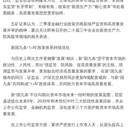
以往，监管层旨在构建全方位、立体化的资本市场监管体系，全面落
实监管“长牙带刺”、有棱有角；政策在“新质生产力”“耐心资本”等处着
墨颇多，高质量发展思想贯穿始终。
五矿证券认为，三季度金融行业政策仍将延续严监管和高质量发
展并举的精神，重点关注即将召开的二十届三中全会在新质生产力、
防风险等领域的相关表述。
新国九条“1+N”政策体系持续优化
与历史上两次文件更侧重“发展”相比，新“国九条”坚守资本市场的
政治性、人民性，突出“强监管、防风险、促高质量发展”的主线，强
调监管与发展并举，更加贴合经济高质量发展的要求 。在新“国九条”
颁布的同日，证监会、沪深北交易所同步更新N项配套规则，与新“国
九条”共同构成“1+N”政策体系，共同助力资本市场高质量发展。
新“国九条”不仅勾勒出资本市场未来一段时期的发展蓝图，层层
递进提出未来5年、2035年和本世纪中叶三大阶段性发展目标，并从
上市公司监管、金融机构监管、深化改革三个方面护航资本市场高质
量发展。
在上市公司监管方面，要求严把发行上市准入关，从源头提高上