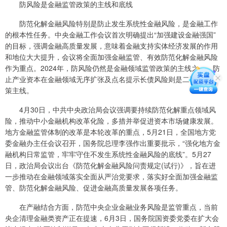
防风险是金融监管政策的主线和底线
防范化解金融风险特别是防止发生系统性金融风险，是金融工作
的根本性任务。中央金融工作会议首次明确提出“加强建设金融强国”
的目标，强调金融高质量发展，意味着金融支持实体经济发展的作用
和地位大大提升，会议将全面加强金融监管、有效防范化解金融风险
作为重点。2024年，防风险仍然是金融领域监管政策的主线之一，防
止产业资本在金融领域无序扩张及点名提示长债风险则是二季度的政
策主线。
4月30日，中共中央政治局会议强调要持续防范化解重点领域风
险，推动中小金融机构改革化险，多措并举促进资本市场健康发展。
地方金融监管体制的改革是本轮改革的重点，5月21日，全国地方党
委金融办主任会议召开，国务院总理李强作出重要批示，“强化地方金
融机构日常监管，牢牢守住不发生系统性金融风险的底线”。5月27
日，政治局会议出台《防范化解金融风险问责规定(试行)》，旨在进
一步推动在金融领域落实全面从严治党要求，落实好全面加强金融监
管、防范化解金融风险、促进金融高质量发展各项任务。
在产融结合方面，防范中央企业金融业务风险是监管重点，当前
央企清理金融类资产正在提速，6月3日，国务院国资委党委在扩大会