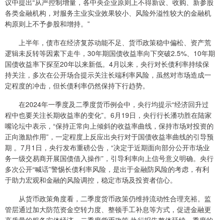
议中提出“从严控制增量，各中央企业原则上不得新设、收购、新参股
各类金融机构，对服务主业实业效果较小、风险外溢性较大的金融机
构原则上不予参股和增持。”
上半年，债市在经济复苏动能不足、货币政策稳中偏松、资产荒
逻辑未反转等因素下走牛，30年期国债收益率向下突破2.5%、10年期
国债收益率下探至20年以来新低。4月以来，央行对长债利率持续保
持关注，多次在公开场合提示关注长端利率风险，虽然对市场造成一
定程度的冲击，但长债利率仍然保持下行趋势。
在2024年一季度及二季度货币例会中，央行均提示“经济回升过
程中也要关注长期收益率的变化”。6月19日，央行行长潘功胜在陆家
嘴论坛中表示，“保持正常向上倾斜的收益率曲线，保持市场对投资的
正向激励作用”，一定程度上反应出央行对于国债收益率曲线的引导预
期 。7月1日，央行发布重磅公告，“决定于近期面向部分公开市场业
务一级交易商开展国债借入操作”，引导利率向上信号意义明确。央行
多次公开“喊话”警惕长债利率风险，是出于金融防风险的考虑，有利
于助力宏观和金融的风险调控，稳定市场及投资者信心。
从货币政策角度看，二季度货币政策仍维持流动性合理充裕。监
管层通过加大防范资金空转力度、整顿手工补息等方式，促进金融更